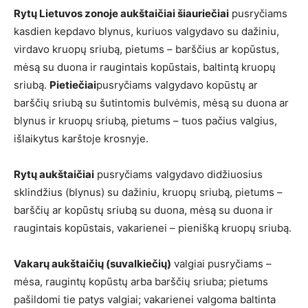
Rytų Lietuvos zonoje aukštaičiai šiauriečiai
pusryčiams
kasdien kepdavo blynus, kuriuos valgydavo su dažiniu,
virdavo kruopų sriubą, pietums – barščius ar kopūstus,
mėsą su duona ir raugintais kopūstais, baltintą kruopų
sriubą.
Pietiečiai
pusryčiams valgydavo kopūstų ar
barščių sriubą su šutintomis bulvėmis, mėsą su duona ar
blynus ir kruopų sriubą, pietums – tuos pačius valgius,
išlaikytus karštoje krosnyje.
Rytų aukštaičiai
pusryčiams valgydavo didžiuosius
sklindžius (blynus) su dažiniu, kruopų sriubą, pietums –
barščių ar kopūstų sriubą su duona, mėsą su duona ir
raugintais kopūstais, vakarienei – pienišką kruopų sriubą.
Vakarų aukštaičių (suvalkiečių)
valgiai pusryčiams –
mėsa, raugintų kopūstų arba barščių sriuba; pietums
pašildomi tie patys valgiai; vakarienei valgoma baltinta