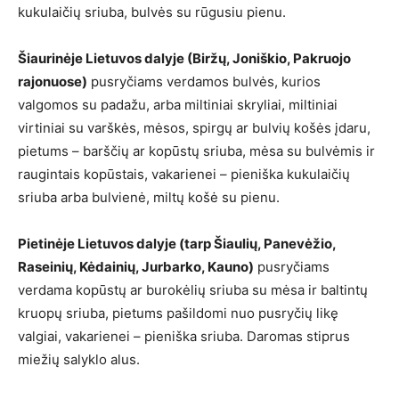
kukulaičių sriuba, bulvės su rūgusiu pienu.
Šiaurinėje Lietuvos dalyje (Biržų, Joniškio, Pakruojo
rajonuose)
pusryčiams verdamos bulvės, kurios
valgomos su padažu, arba miltiniai skryliai, miltiniai
virtiniai su varškės, mėsos, spirgų ar bulvių košės įdaru,
pietums – barščių ar kopūstų sriuba, mėsa su bulvėmis ir
raugintais kopūstais, vakarienei – pieniška kukulaičių
sriuba arba bulvienė, miltų košė su pienu.
Pietinėje Lietuvos dalyje (tarp Šiaulių, Panevėžio,
Raseinių, Kėdainių, Jurbarko, Kauno)
pusryčiams
verdama kopūstų ar burokėlių sriuba su mėsa ir baltintų
kruopų sriuba, pietums pašildomi nuo pusryčių likę
valgiai, vakarienei – pieniška sriuba. Daromas stiprus
miežių salyklo alus.