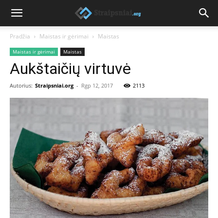
Pradžia
Maistas ir gėrimai
Maistas
Maistas ir gėrimai
Maistas
Aukštaičių virtuvė
Autorius:
Straipsniai.org
-
Rgp 12, 2017
2113