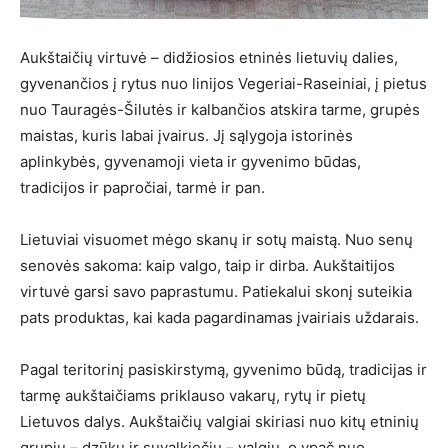
Aukštaičių virtuvė – didžiosios etninės lietuvių dalies,
gyvenančios į rytus nuo linijos Vegeriai-Raseiniai, į pietus
nuo Tauragės-Šilutės ir kalbančios atskira tarme, grupės
maistas, kuris labai įvairus. Jį sąlygoja istorinės
aplinkybės, gyvenamoji vieta ir gyvenimo būdas,
tradicijos ir papročiai, tarmė ir pan.
Lietuviai visuomet mėgo skanų ir sotų maistą. Nuo senų
senovės sakoma: kaip valgo, taip ir dirba. Aukštaitijos
virtuvė garsi savo paprastumu. Patiekalui skonį suteikia
pats produktas, kai kada pagardinamas įvairiais uždarais.
Pagal teritorinį pasiskirstymą, gyvenimo būdą, tradicijas ir
tarmę aukštaičiams priklauso vakarų, rytų ir pietų
Lietuvos dalys. Aukštaičių valgiai skiriasi nuo kitų etninių
grupių – dzūkų ir suvalkiečių – valgių, o ypač nuo