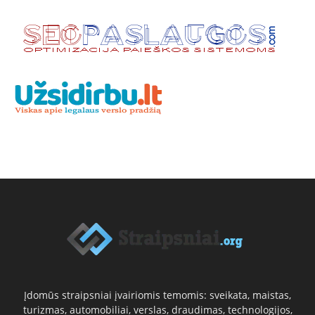
Įdomūs straipsniai įvairiomis temomis: sveikata, maistas,
turizmas, automobiliai, verslas, draudimas, technologijos,