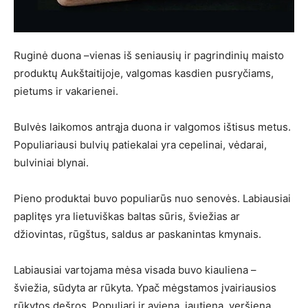
Ruginė duona –vienas iš seniausių ir pagrindinių maisto
produktų Aukštaitijoje, valgomas kasdien pusryčiams,
pietums ir vakarienei.
Bulvės laikomos antrąja duona ir valgomos ištisus metus.
Populiariausi bulvių patiekalai yra cepelinai, vėdarai,
bulviniai blynai.
Pieno produktai buvo populiarūs nuo senovės. Labiausiai
paplitęs yra lietuviškas baltas sūris, šviežias ar
džiovintas, rūgštus, saldus ar paskanintas kmynais.
Labiausiai vartojama mėsa visada buvo kiauliena –
šviežia, sūdyta ar rūkyta. Ypač mėgstamos įvairiausios
rūkytos dešros. Populiari ir aviena, jautiena, veršiena,