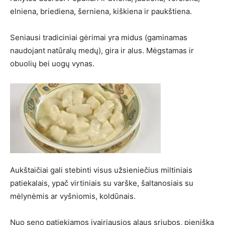
elniena, briediena, šerniena, kiškiena ir paukštiena.
Seniausi tradiciniai gėrimai yra midus (gaminamas
naudojant natūralų medų), gira ir alus. Mėgstamas ir
obuolių bei uogų vynas.
Aukštaičiai gali stebinti visus užsieniečius miltiniais
patiekalais, ypač virtiniais su varške, šaltanosiais su
mėlynėmis ar vyšniomis, koldūnais.
Nuo seno patiekiamos įvairiausios alaus sriubos, pieniška