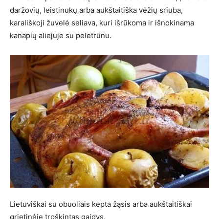
daržovių, leistinukų arba aukštaitiška vėžių sriuba,
karališkoji žuvelė seliava, kuri išrūkoma ir išnokinama
kanapių aliejuje su peletrūnu.
Lietuviškai su obuoliais kepta žąsis arba aukštaitiškai
grietinėje troškintas gaidys.