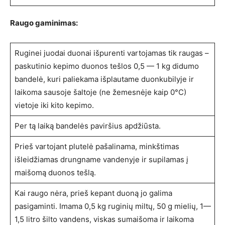
Raugo gaminimas:
Ruginei juodai duonai išpurenti vartojamas tik raugas –
paskutinio kepimo duonos tešlos 0,5 — 1 kg didumo
bandelė, kuri paliekama išplautame duonkubilyje ir
laikoma sausoje šaltoje (ne žemesnėje kaip 0°C)
vietoje iki kito kepimo.
Per tą laiką bandelės paviršius apdžiūsta.
Prieš vartojant plutelė pašalinama, minkštimas
išleidžiamas drungname vandenyje ir supilamas į
maišomą duonos tešlą.
Kai raugo nėra, prieš kepant duoną jo galima
pasigaminti. Imama 0,5 kg ruginių miltų, 50 g mielių, 1—
1,5 litro šilto vandens, viskas sumaišoma ir laikoma