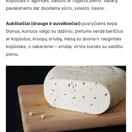
kopūstais ir agurkais, saldžiu ar rūgščiu pienu. Vasarą
pavakariams dar duodama sūrio, sviesto, kavos.
Aukštaičiai (drauge ir suvalkiečiai)
pusryčiams kepa
blynus, kuriuos valgo su dažiniu, pietums verda barščius
ar kopūstus, kruopų sriubą, mėsą su duona ir raugintais
kopūstais, o vakarienei – sriuba, virtos bulvės su saldžiu
pienu.