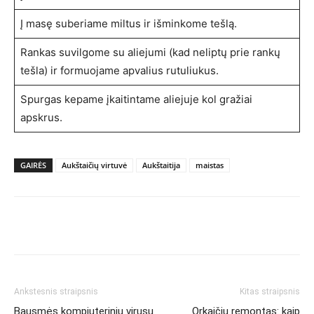
Į masę suberiame miltus ir išminkome tešlą.
Rankas suvilgome su aliejumi (kad neliptų prie rankų
tešla) ir formuojame apvalius rutuliukus.
Spurgas kepame įkaitintame aliejuje kol gražiai
apskrus.
GAIRĖS
Aukštaičių virtuvė
Aukštaitija
maistas
Ankstesnis straipsnis
Kitas straipsnis
Bausmės kompiuterinių virusų
Orkaičių remontas: kaip