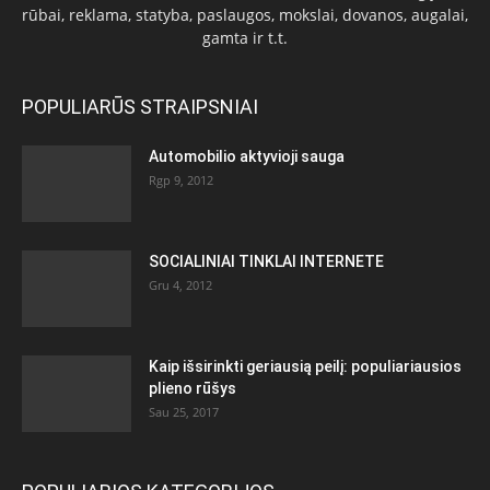
rūbai, reklama, statyba, paslaugos, mokslai, dovanos, augalai,
gamta ir t.t.
POPULIARŪS STRAIPSNIAI
Automobilio aktyvioji sauga
Rgp 9, 2012
SOCIALINIAI TINKLAI INTERNETE
Gru 4, 2012
Kaip išsirinkti geriausią peilį: populiariausios
plieno rūšys
Sau 25, 2017