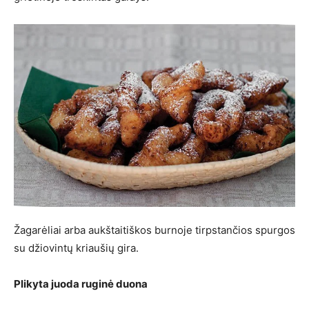
Žagarėliai arba aukštaitiškos burnoje tirpstančios spurgos
su džiovintų kriaušių gira.
Plikyta juoda ruginė duona