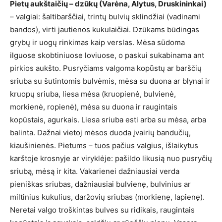
Pietų aukštaičių – dzūkų (Varėna, Alytus, Druskininkai)
– valgiai: šaltibarščiai, trintų bulvių sklindžiai (vadinami
bandos), virti jautienos kukulaičiai. Dzūkams būdingas
grybų ir uogų rinkimas kaip verslas. Mėsa sūdoma
ilguose skobtiniuose loviuose, o paskui sukabinama ant
pirkios aukšto. Pusryčiams valgoma kopūstų ar barščių
sriuba su šutintomis bulvėmis, mėsa su duona ar blynai ir
kruopų sriuba, liesa mėsa (kruopienė, bulvienė,
morkienė, ropienė), mėsa su duona ir raugintais
kopūstais, agurkais. Liesa sriuba esti arba su mėsa, arba
balinta. Dažnai vietoj mėsos duoda įvairių bandučių,
kiaušinienės. Pietums – tuos pačius valgius, išlaikytus
karštoje krosnyje ar viryklėje: pašildo likusią nuo pusryčių
sriubą, mėsą ir kita. Vakarienei dažniausiai verda
pieniškas sriubas, dažniausiai bulvienę, bulvinius ar
miltinius kukulius, daržovių sriubas (morkienę, lapienę).
Neretai valgo troškintas bulves su ridikais, raugintais