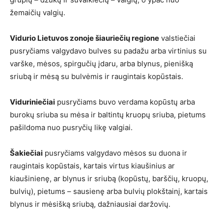
žemaičių valgių.
Vidurio Lietuvos zonoje šiauriečių regione
valstiečiai
pusryčiams valgydavo bulves su padažu arba virtinius su
varške, mėsos, spirgučių įdaru, arba blynus, pienišką
sriubą ir mėsą su bulvėmis ir raugintais kopūstais.
Viduriniečiai
pusryčiams buvo verdama kopūstų arba
burokų sriuba su mėsa ir baltintų kruopų sriuba, pietums
pašildoma nuo pusryčių likę valgiai.
Šakiečiai
pusryčiams valgydavo mėsos su duona ir
raugintais kopūstais, kartais virtus kiaušinius ar
kiaušinienę, ar blynus ir sriubą (kopūstų, barščių, kruopų,
bulvių), pietums – sausienę arba bulvių plokštainį, kartais
blynus ir mėsišką sriubą, dažniausiai daržovių.