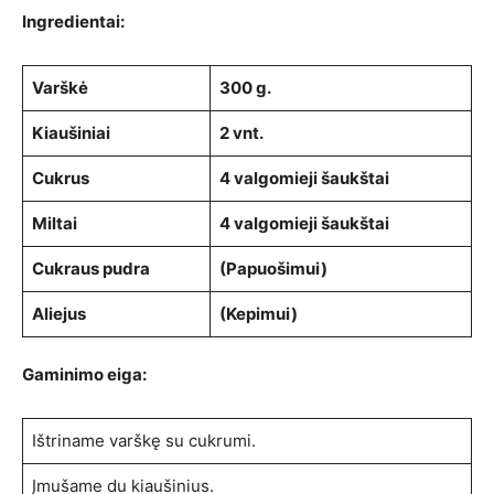
Ingredientai:
Varškė
300 g.
Kiaušiniai
2 vnt.
Cukrus
4 valgomieji šaukštai
Miltai
4 valgomieji šaukštai
Cukraus pudra
(Papuošimui)
Aliejus
(Kepimui)
Gaminimo eiga:
Ištriname varškę su cukrumi.
Įmušame du kiaušinius.