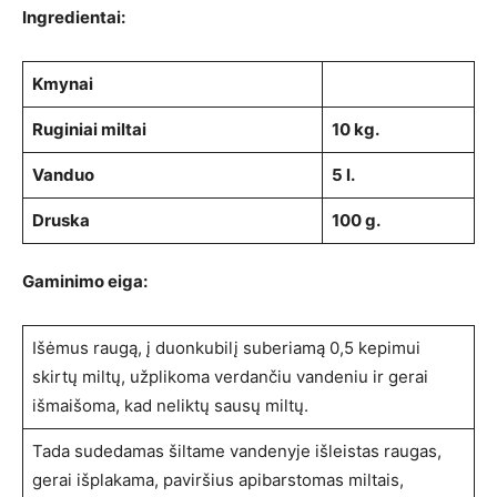
Ingredientai:
Kmynai
Ruginiai miltai
10 kg.
Vanduo
5 l.
Druska
100 g.
Gaminimo eiga:
Išėmus raugą, į duonkubilį suberiamą 0,5 kepimui
skirtų miltų, užplikoma verdančiu vandeniu ir gerai
išmaišoma, kad neliktų sausų miltų.
Tada sudedamas šiltame vandenyje išleistas raugas,
gerai išplakama, paviršius apibarstomas miltais,