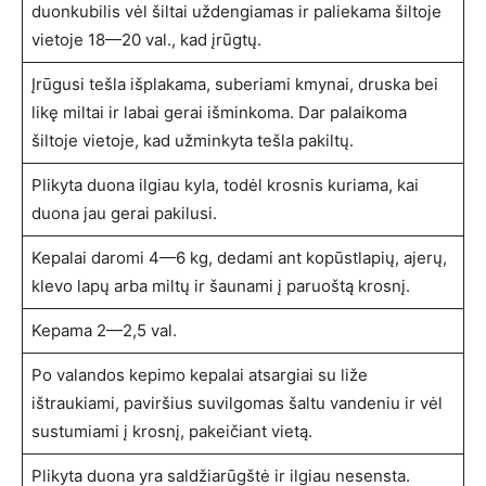
duonkubilis vėl šiltai uždengiamas ir paliekama šiltoje
vietoje 18—20 val., kad įrūgtų.
Įrūgusi tešla išplakama, suberiami kmynai, druska bei
likę miltai ir labai gerai išminkoma. Dar palaikoma
šiltoje vietoje, kad užminkyta tešla pakiltų.
Plikyta duona ilgiau kyla, todėl krosnis kuriama, kai
duona jau gerai pakilusi.
Kepalai daromi 4—6 kg, dedami ant kopūstlapių, ajerų,
klevo lapų arba miltų ir šaunami į paruoštą krosnį.
Kepama 2—2,5 val.
Po valandos kepimo kepalai atsargiai su liže
ištraukiami, paviršius suvilgomas šaltu vandeniu ir vėl
sustumiami į krosnį, pakeičiant vietą.
Plikyta duona yra saldžiarūgštė ir ilgiau nesensta.