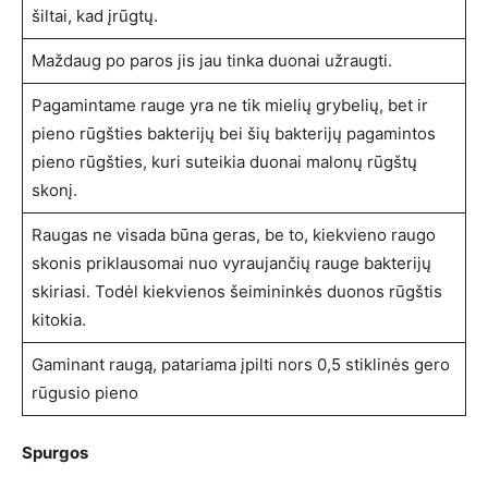
šiltai, kad įrūgtų.
Maždaug po paros jis jau tinka duonai užraugti.
Pagamintame rauge yra ne tik mielių grybelių, bet ir
pieno rūgšties bakterijų bei šių bakterijų pagamintos
pieno rūgšties, kuri suteikia duonai malonų rūgštų
skonį.
Raugas ne visada būna geras, be to, kiekvieno raugo
skonis priklausomai nuo vyraujančių rauge bakterijų
skiriasi. Todėl kiekvienos šeimininkės duonos rūgštis
kitokia.
Gaminant raugą, patariama įpilti nors 0,5 stiklinės gero
rūgusio pieno
Spurgos