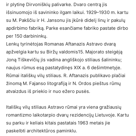
ir plytinę Dirvoniškių palivarke. Dvaro centrą jis
išsinuomojo iš savininko ilgam laikui. 1929–1930 m. kartu
su M. Pakščiu ir H. Jansonu jis įkūrė didelį linų ir pakulų
apdirbimo fabriką. Parke esančiame fabriko pastate dirbo
per 150 darbininkų.
Lenkų tyrinėtojas Romanas Aftanazis Astravo dvarą
apžvelgia kartu su Biržų valdomis15. Majorato steigėją
Joną Tiškevičių jis vadina angliškojo stiliaus šalininku;
naujus rūmus esą pastatydinęs XIX a. 6 dešimtmetyje.
Rūmai itališkų vilų stiliaus. R. Aftanazis publikavo plačiai
žinomą M. Fajanso litografiją ir N. Ordos pieštus rūmų
atvaizdus iš priekio ir nuo ežero pusės.
Itališkų vilų stiliaus Astravo rūmai yra viena gražiausių
romantizmo laikotarpio dvarų rezidencijų Lietuvoje. Kartu
su parku ir keliais kitais pastatais 1963 metais jie
paskelbti architektūros paminklu.