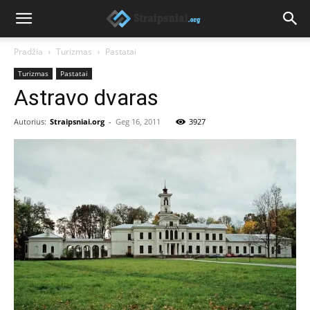
Pradžia
Turizmas
Pastatai
Turizmas
Pastatai
Astravo dvaras
Autorius:
Straipsniai.org
-
Geg 16, 2011
3927