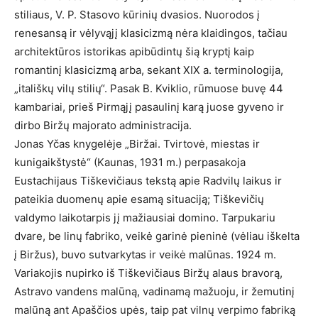
stiliaus, V. P. Stasovo kūrinių dvasios. Nuorodos į
renesansą ir vėlyvąjį klasicizmą nėra klaidingos, tačiau
architektūros istorikas apibūdintų šią kryptį kaip
romantinį klasicizmą arba, sekant XIX a. terminologija,
„itališkų vilų stilių“. Pasak B. Kviklio, rūmuose buvę 44
kambariai, prieš Pirmąjį pasaulinį karą juose gyveno ir
dirbo Biržų majorato administracija.
Jonas Yčas knygelėje „Biržai. Tvirtovė, miestas ir
kunigaikštystė“ (Kaunas, 1931 m.) perpasakoja
Eustachijaus Tiškevičiaus tekstą apie Radvilų laikus ir
pateikia duomenų apie esamą situaciją; Tiškevičių
valdymo laikotarpis jį mažiausiai domino. Tarpukariu
dvare, be linų fabriko, veikė garinė pieninė (vėliau iškelta
į Biržus), buvo sutvarkytas ir veikė malūnas. 1924 m.
Variakojis nupirko iš Tiškevičiaus Biržų alaus bravorą,
Astravo vandens malūną, vadinamą mažuoju, ir žemutinį
malūną ant Apaščios upės, taip pat vilnų verpimo fabriką