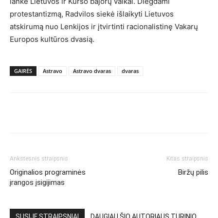
lankė Lietuvos ir Kuršo bajorų vaikai. Diegdami
protestantizmą, Radvilos siekė išlaikyti Lietuvos
atskirumą nuo Lenkijos ir įtvirtinti racionalistinę Vakarų
Europos kultūros dvasią.
GAIRĖS
Astravo
Astravo dvaras
dvaras
Ankstesnis straipsnis
Kitas straipsnis
Originalios programinės
Biržų pilis
įrangos įsigijimas
SUSIJĘ STRAIPSNIAI
DAUGIAU ŠIO AUTORIAUS TURINIO