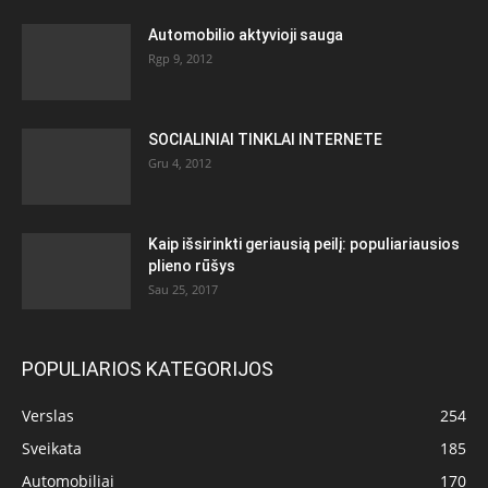
Automobilio aktyvioji sauga
Rgp 9, 2012
SOCIALINIAI TINKLAI INTERNETE
Gru 4, 2012
Kaip išsirinkti geriausią peilį: populiariausios
plieno rūšys
Sau 25, 2017
POPULIARIOS KATEGORIJOS
Verslas
254
Sveikata
185
Automobiliai
170