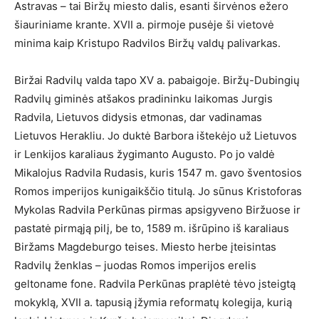
Astravas – tai Biržų miesto dalis, esanti širvėnos ežero
šiauriniame krante. XVII a. pirmoje pusėje ši vietovė
minima kaip Kristupo Radvilos Biržų valdų palivarkas.
Biržai Radvilų valda tapo XV a. pabaigoje. Biržų-Dubingių
Radvilų giminės atšakos pradininku laikomas Jurgis
Radvila, Lietuvos didysis etmonas, dar vadinamas
Lietuvos Herakliu. Jo duktė Barbora ištekėjo už Lietuvos
ir Lenkijos karaliaus žygimanto Augusto. Po jo valdė
Mikalojus Radvila Rudasis, kuris 1547 m. gavo šventosios
Romos imperijos kunigaikščio titulą. Jo sūnus Kristoforas
Mykolas Radvila Perkūnas pirmas apsigyveno Biržuose ir
pastatė pirmąją pilį, be to, 1589 m. išrūpino iš karaliaus
Biržams Magdeburgo teises. Miesto herbe įteisintas
Radvilų ženklas – juodas Romos imperijos erelis
geltoname fone. Radvila Perkūnas praplėtė tėvo įsteigtą
mokyklą, XVII a. tapusią įžymia reformatų kolegija, kurią