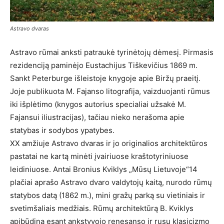
Astravo dvaras
Astravo rūmai anksti patraukė tyrinėtojų dėmesį. Pirmasis
rezidenciją paminėjo Eustachijus Tiškevičius 1869 m.
Sankt Peterburge išleistoje knygoje apie Biržų praeitį.
Joje publikuota M. Fajanso litografija, vaizduojanti rūmus
iki išplėtimo (knygos autorius specialiai užsakė M.
Fajansui iliustracijas), tačiau nieko nerašoma apie
statybas ir sodybos ypatybes.
XX amžiuje Astravo dvaras ir jo originalios architektūros
pastatai ne kartą minėti įvairiuose kraštotyriniuose
leidiniuose. Antai Bronius Kviklys „Mūsų Lietuvoje“14
plačiai aprašo Astravo dvaro valdytojų kaitą, nurodo rūmų
statybos datą (1862 m.), mini gražų parką su vietiniais ir
svetimšaliais medžiais. Rūmų architektūrą B. Kviklys
apibūdina esant ankstyvojo renesanso ir rusų klasicizmo