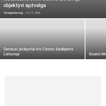
objektyvi apžvalga
Straipsniai.org
-
Lie 17, 2026
Geriausi jackpotai Iris Casino žaidėjams
Lietuvoje
Išsami Mo