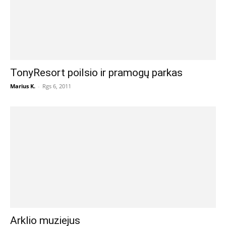
TonyResort poilsio ir pramogų parkas
Marius K.
-
Rgs 6, 2011
Arklio muziejus