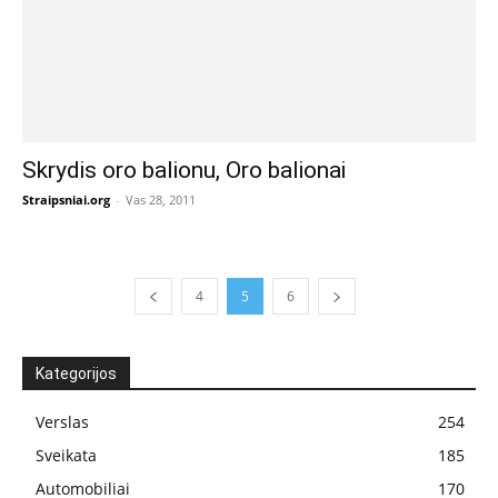
Skrydis oro balionu, Oro balionai
Straipsniai.org
-
Vas 28, 2011
4
5
6
Kategorijos
Verslas
254
Sveikata
185
Automobiliai
170