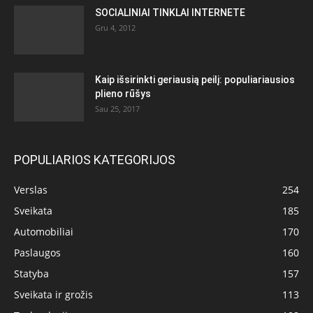
SOCIALINIAI TINKLAI INTERNETE
Gru 4, 2012
Kaip išsirinkti geriausią peilį: populiariausios
plieno rūšys
Sau 25, 2017
POPULIARIOS KATEGORIJOS
Verslas
254
Sveikata
185
Automobiliai
170
Paslaugos
160
Statyba
157
Sveikata ir grožis
113