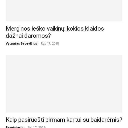
Merginos ieško vaikinų: kokios klaidos
dažnai daromos?
Vytautas Bacevičius
-
Rgs 17, 2018
Kaip pasiruošti pirmam kartui su baidarėmis?
Rasytojas.lt
-
Bal 17, 2018