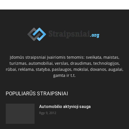
Įdomūs straipsniai įvairiomis temomis: sveikata, maistas,
turizmas, automobiliai, verslas, draudimas, technologijos,
rūbai, reklama, statyba, paslaugos, mokslai, dovanos, augalai,
gamta ir t.t.
POPULIARŪS STRAIPSNIAI
Automobilio aktyvioji sauga
Rgp 9, 2012