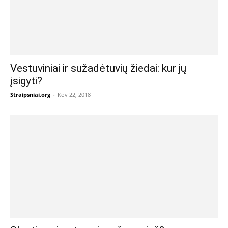
Vestuviniai ir sužadėtuvių žiedai: kur jų
įsigyti?
Straipsniai.org
-
Kov 22, 2018