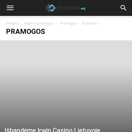
Pradžia
Hobis ir pramogos
Pramogos
Puslapis 5
PRAMOGOS
Išbandėme Irwin Casino Lietuvoje