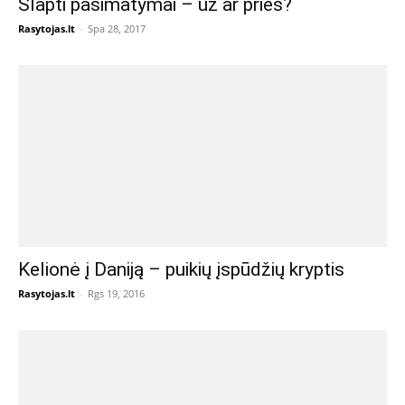
Slapti pasimatymai – už ar prieš?
Rasytojas.lt
-
Spa 28, 2017
Kelionė į Daniją – puikių įspūdžių kryptis
Rasytojas.lt
-
Rgs 19, 2016